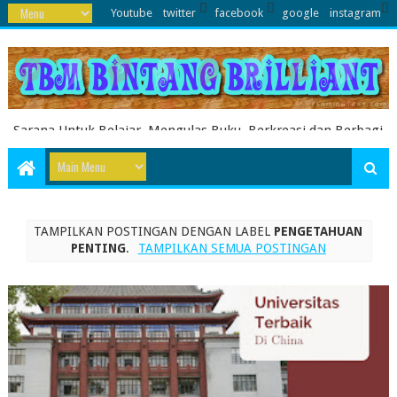
Youtube
twitter
facebook
google
instagram
Sarana Untuk Belajar, Mengulas Buku, Berkreasi dan Berbagi
Pengetahuan serta Energi Literasi Berbagai soal ujian sekolah
dasar juga dibahas disini
TAMPILKAN POSTINGAN DENGAN LABEL
PENGETAHUAN
PENTING
.
TAMPILKAN SEMUA POSTINGAN