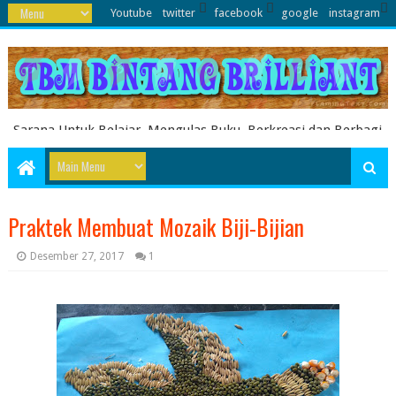
Youtube
twitter
facebook
google
instagram
Sarana Untuk Belajar, Mengulas Buku, Berkreasi dan Berbagi
Pengetahuan serta Energi Literasi Berbagai soal ujian sekolah
dasar juga dibahas disini
Praktek Membuat Mozaik Biji-Bijian
Desember 27, 2017
1