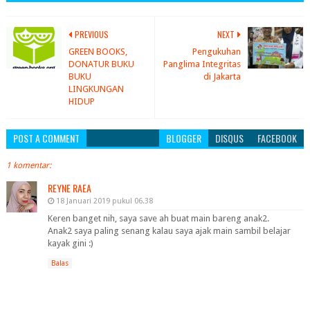
PREVIOUS
NEXT
GREEN BOOKS,
Pengukuhan
DONATUR BUKU
Panglima Integritas
BUKU
di Jakarta
LINGKUNGAN
HIDUP
POST A COMMENT
BLOGGER
DISQUS
FACEBOOK
1 komentar:
REYNE RAEA
18 Januari 2019 pukul 06.38
Keren banget nih, saya save ah buat main bareng anak2.
Anak2 saya paling senang kalau saya ajak main sambil belajar
kayak gini :)
Balas