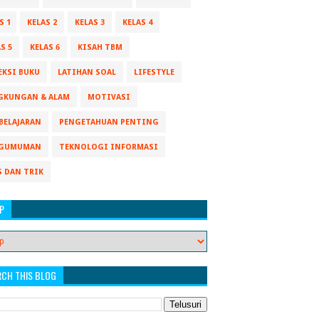
S 1
KELAS 2
KELAS 3
KELAS 4
S 5
KELAS 6
KISAH TBM
EKSI BUKU
LATIHAN SOAL
LIFESTYLE
GKUNGAN & ALAM
MOTIVASI
BELAJARAN
PENGETAHUAN PENTING
GUMUMAN
TEKNOLOGI INFORMASI
S DAN TRIK
P
RCH THIS BLOG