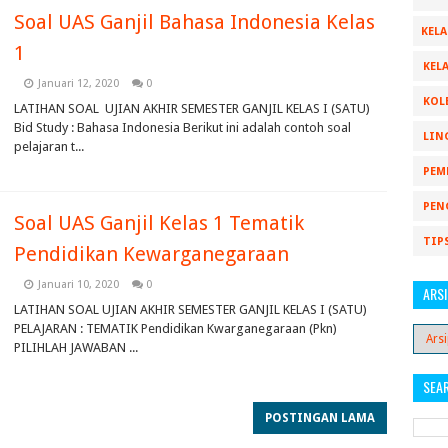
Soal UAS Ganjil Bahasa Indonesia Kelas
KELA
1
KELA
Januari 12, 2020
0
KOL
LATIHAN SOAL UJIAN AKHIR SEMESTER GANJIL KELAS I (SATU)
Bid Study : Bahasa Indonesia Berikut ini adalah contoh soal
LIN
pelajaran t...
PEM
PEN
Soal UAS Ganjil Kelas 1 Tematik
TIP
Pendidikan Kewarganegaraan
Januari 10, 2020
0
ARSI
LATIHAN SOAL UJIAN AKHIR SEMESTER GANJIL KELAS I (SATU)
PELAJARAN : TEMATIK Pendidikan Kwarganegaraan (Pkn)
PILIHLAH JAWABAN ...
SEA
POSTINGAN LAMA