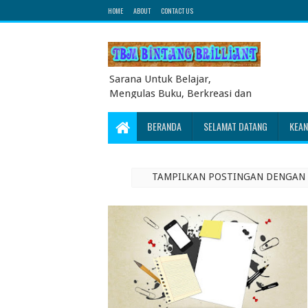
HOME
ABOUT
CONTACT US
Sarana Untuk Belajar,
Mengulas Buku, Berkreasi dan
Berbagi Pengetahuan serta
Energi Literasi Berbagai soal
BERANDA
SELAMAT DATANG
KEA
ujian sekolah dasar juga
dibahas disini
TAMPILKAN POSTINGAN DENGAN