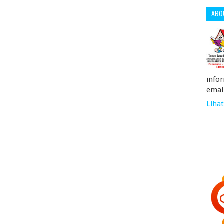
ABO
info
emai
Lihat