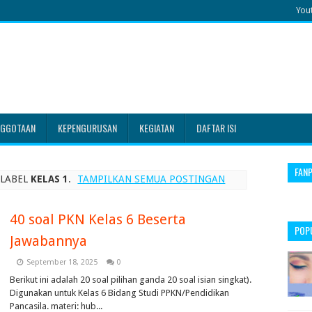
You
NGGOTAAN
KEPENGURUSAN
KEGIATAN
DAFTAR ISI
FAN
 LABEL
KELAS 1
.
TAMPILKAN SEMUA POSTINGAN
40 soal PKN Kelas 6 Beserta
POP
Jawabannya
September 18, 2025
0
Berikut ini adalah 20 soal pilihan ganda 20 soal isian singkat).
Digunakan untuk Kelas 6 Bidang Studi PPKN/Pendidikan
Pancasila. materi: hub...