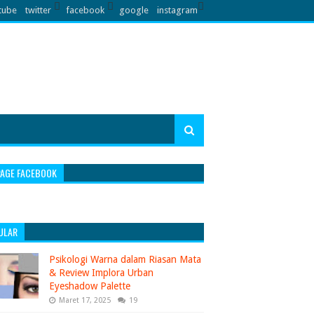
tube
twitter
facebook
google
instagram
PAGE FACEBOOK
ULAR
Psikologi Warna dalam Riasan Mata
& Review Implora Urban
Eyeshadow Palette
Maret 17, 2025
19