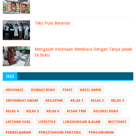
Teks Puisi Berantai
Mengasah Kecintaan Membaca Dengan Tanya Jawab
Isi Buku
TAGS
ADVOKASI
DONASI BUKU
FIKSI
HASIL KARYA
INFORMASI UMUM
KEGIATAN
KELAS 1
KELAS 2
KELAS 3
KELAS 4
KELAS 5
KELAS 6
KISAH TBM
KOLEKSI BUKU
LATIHAN SOAL
LIFESTYLE
LINGKUNGAN & ALAM
MOTIVASI
PEMBELAJARAN
PENGETAHUAN PENTING
PENGUMUMAN