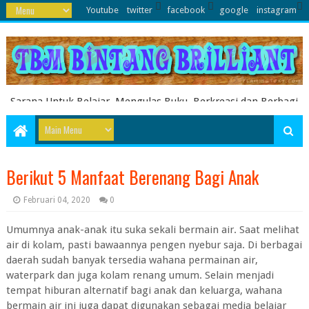
Youtube
twitter
facebook
google
instagram
Sarana Untuk Belajar, Mengulas Buku, Berkreasi dan Berbagi
Pengetahuan serta Energi Literasi Berbagai soal ujian sekolah
dasar juga dibahas disini
Berikut 5 Manfaat Berenang Bagi Anak
Februari 04, 2020
0
Umumnya anak-anak itu suka sekali bermain air. Saat melihat
air di kolam, pasti bawaannya pengen nyebur saja. Di berbagai
daerah sudah banyak tersedia wahana permainan air,
waterpark dan juga kolam renang umum. Selain menjadi
tempat hiburan alternatif bagi anak dan keluarga, wahana
bermain air ini juga dapat digunakan sebagai media belajar