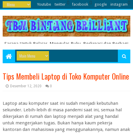
Youtube
twitter
facebook
google
instagram
Sarana Untuk Belajar, Mengulas Buku, Berkreasi dan Berbagi
Pengetahuan serta Energi Literasi Berbagai soal ujian sekolah
dasar juga dibahas disini
Tips Membeli Laptop di Toko Komputer Online
Desember 12, 2020
0
Laptop atau komputer saat ini sudah menjadi kebutuhan
sekunder. Lebih-lebih di masa pandemi saat ini, semua hal
dikerjakan di rumah dan laptop menjadi alat yang handal
untuk mengerjakan tugas. Bukan hanya kaum pekerja
kantoran dan mahasiswa yang menggunakannya, namun anak