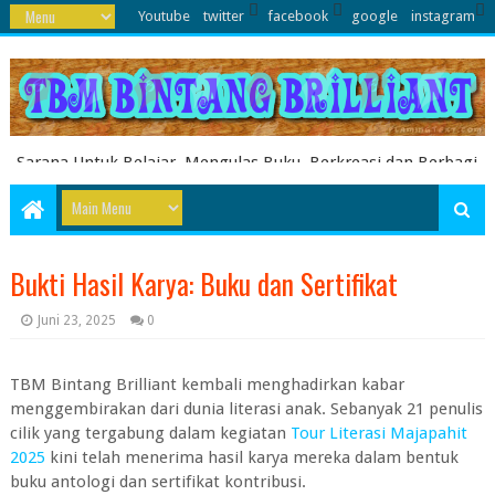
Youtube
twitter
facebook
google
instagram
Sarana Untuk Belajar, Mengulas Buku, Berkreasi dan Berbagi
Pengetahuan serta Energi Literasi Berbagai soal ujian sekolah
dasar juga dibahas disini
Bukti Hasil Karya: Buku dan Sertifikat
Juni 23, 2025
0
TBM Bintang Brilliant kembali menghadirkan kabar
menggembirakan dari dunia literasi anak. Sebanyak 21 penulis
cilik yang tergabung dalam kegiatan
Tour Literasi Majapahit
2025
kini telah menerima hasil karya mereka dalam bentuk
buku antologi dan sertifikat kontribusi.