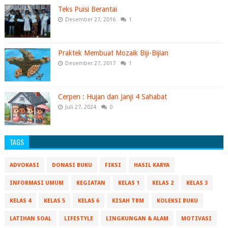
Teks Puisi Berantai
Desember 27, 2016
1
Praktek Membuat Mozaik Biji-Bijian
Desember 27, 2017
1
Cerpen : Hujan dan Janji 4 Sahabat
Juli 27, 2024
0
TAGS
ADVOKASI
DONASI BUKU
FIKSI
HASIL KARYA
INFORMASI UMUM
KEGIATAN
KELAS 1
KELAS 2
KELAS 3
KELAS 4
KELAS 5
KELAS 6
KISAH TBM
KOLEKSI BUKU
LATIHAN SOAL
LIFESTYLE
LINGKUNGAN & ALAM
MOTIVASI