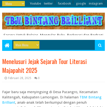
Youtube
twitter
facebook
google
instagram
Sarana Untuk Belajar, Mengulas Buku, Berkreasi dan Berbagi
Pengetahuan serta Energi Literasi Berbagai soal ujian sekolah
dasar juga dibahas disini
Menelusuri Jejak Sejarah Tour Literasi
Majapahit 2025
Februari 28, 2025
0
Fajar baru saja menyingsing di Desa Pucangro, Kecamatan
Kalitengah, Kabupaten Lamongan. Di halaman
TBM Bintang
Brilliant
, anak-anak telah berkumpul dengan penuh