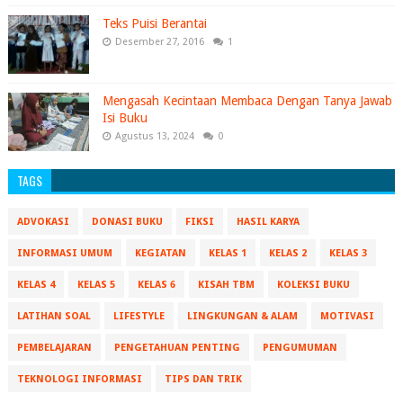
Teks Puisi Berantai
Desember 27, 2016
1
Mengasah Kecintaan Membaca Dengan Tanya Jawab
Isi Buku
Agustus 13, 2024
0
TAGS
ADVOKASI
DONASI BUKU
FIKSI
HASIL KARYA
INFORMASI UMUM
KEGIATAN
KELAS 1
KELAS 2
KELAS 3
KELAS 4
KELAS 5
KELAS 6
KISAH TBM
KOLEKSI BUKU
LATIHAN SOAL
LIFESTYLE
LINGKUNGAN & ALAM
MOTIVASI
PEMBELAJARAN
PENGETAHUAN PENTING
PENGUMUMAN
TEKNOLOGI INFORMASI
TIPS DAN TRIK