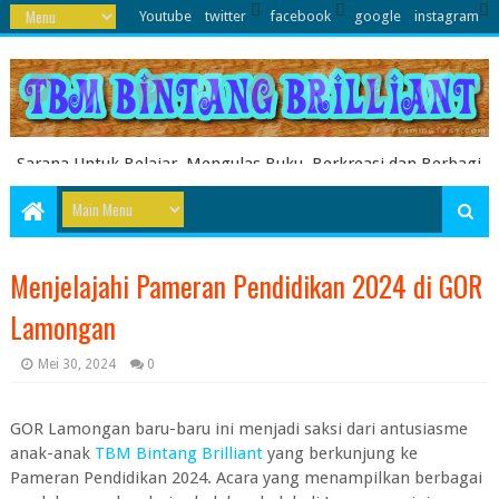
Youtube
twitter
facebook
google
instagram
Sarana Untuk Belajar, Mengulas Buku, Berkreasi dan Berbagi
Pengetahuan serta Energi Literasi Berbagai soal ujian sekolah
dasar juga dibahas disini
Menjelajahi Pameran Pendidikan 2024 di GOR
Lamongan
Mei 30, 2024
0
GOR Lamongan baru-baru ini menjadi saksi dari antusiasme
anak-anak
TBM Bintang Brilliant
yang berkunjung ke
Pameran Pendidikan 2024. Acara yang menampilkan berbagai