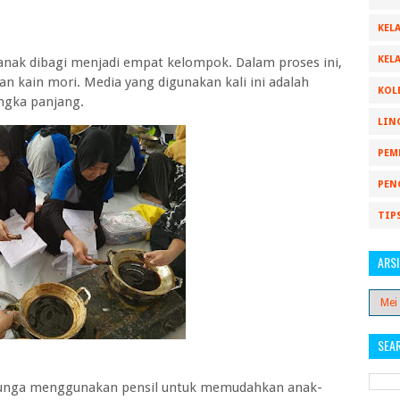
KELA
KELA
nak dibagi menjadi empat kelompok. Dalam proses ini,
an kain mori. Media yang digunakan kali ini adalah
KOL
ngka panjang.
LIN
PEM
PEN
TIP
ARSI
SEA
-bunga menggunakan pensil untuk memudahkan anak-