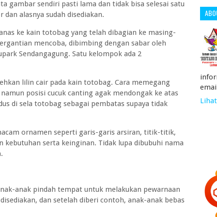
 gambar sendiri pasti lama dan tidak bisa selesai satu
ABO
por dan alasnya sudah disediakan.
panas ke kain totobag yang telah dibagian ke masing-
bergantian mencoba, dibimbing dengan sabar oleh
dupark Sendangagung. Satu kelompok ada 2
info
hkan lilin cair pada kain totobag. Cara memegang
emai
 namun posisi cucuk canting agak mendongak ke atas
Lihat
us di sela totobag sebagai pembatas supaya tidak
cam ornamen seperti garis-garis arsiran, titik-titik,
an kebutuhan serta keinginan. Tidak lupa dibubuhi nama
a.
, anak-anak pindah tempat untuk melakukan pewarnaan
isediakan, dan setelah diberi contoh, anak-anak bebas