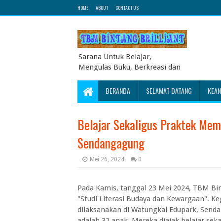
HOME
ABOUT
CONTACT US
Sarana Untuk Belajar,
Mengulas Buku, Berkreasi dan
Berbagi Pengetahuan serta
Energi Literasi Berbagai soal
BERANDA
SELAMAT DATANG
KEA
ujian sekolah dasar juga
dibahas disini
Belajar Sekaligus Praktek Mem
Sendangagung
Mei 26, 2024
0
Pada Kamis, tanggal 23 Mei 2024, TBM Bi
"Studi Literasi Budaya dan Kewargaan". Keg
dilaksanakan di Watungkal Edupark, Sendan
adalah 32 anak. Mereka diajak belajar se