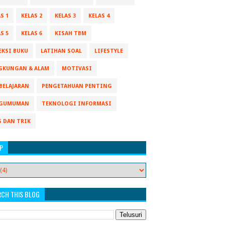
S 1
KELAS 2
KELAS 3
KELAS 4
S 5
KELAS 6
KISAH TBM
EKSI BUKU
LATIHAN SOAL
LIFESTYLE
GKUNGAN & ALAM
MOTIVASI
BELAJARAN
PENGETAHUAN PENTING
GUMUMAN
TEKNOLOGI INFORMASI
S DAN TRIK
P
RCH THIS BLOG