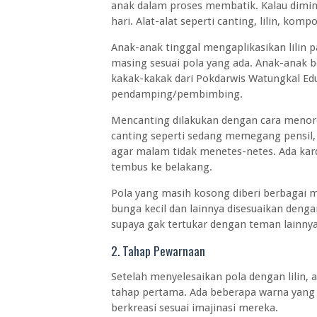
anak dalam proses membatik. Kalau diminta
hari. Alat-alat seperti canting, lilin, kom
Anak-anak tinggal mengaplikasikan lilin 
masing sesuai pola yang ada. Anak-anak 
kakak-kakak dari Pokdarwis Watungkal E
pendamping/pembimbing.
Mencanting dilakukan dengan cara menore
canting seperti sedang memegang pensil,
agar malam tidak menetes-netes. Ada kard
tembus ke belakang.
Pola yang masih kosong diberi berbagai ma
bunga kecil dan lainnya disesuaikan deng
supaya gak tertukar dengan teman lainny
2. Tahap Pewarnaan
Setelah menyelesaikan pola dengan lilin
tahap pertama. Ada beberapa warna yang d
berkreasi sesuai imajinasi mereka.