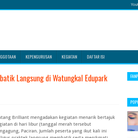
You
NGGOTAAN
KEPENGURUSAN
KEGIATAN
DAFTAR ISI
batik Langsung di Watungkal Edupark
FAN
POP
ntang Brilliant mengadakan kegiatan menarik bertajuk
iatan di hari libur (tanggal merah tersebut
gagung, Paciran. Jumlah peserta yang ikut kali ini
kaligus praktek langsung membatik serta menikmati