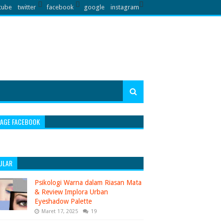
tube
twitter
facebook
google
instagram
PAGE FACEBOOK
ULAR
Psikologi Warna dalam Riasan Mata
& Review Implora Urban
Eyeshadow Palette
Maret 17, 2025
19