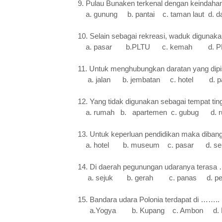
9. Pulau Bunaken terkenal dengan keinda
a. gunung b. pantai c. taman laut d. d
10. Selain sebagai rekreasi, waduk digunaka
a. pasar b.PLTU c. kemah d. P
11. Untuk menghubungkan daratan yang dip
a. jalan b. jembatan c. hotel d. p
12. Yang tidak digunakan sebagai tempat tin
a. rumah b. apartemen c. gubu
13. Untuk keperluan pendidikan maka dib
a. hotel b. museum c. pasar d. sek
14. Di daerah pegunungan udaranya terasa
a. sejuk b. gerah c. panas d. pe
15. Bandara udara Polonia terdapat di ……..
a.Yogya
b. Kupang
c. Ambon
d.