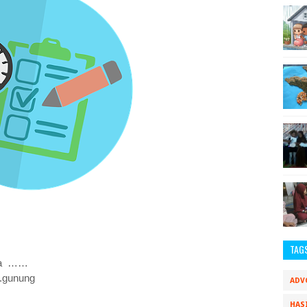
TAG
nya ……
d.gunung
ADV
HAS