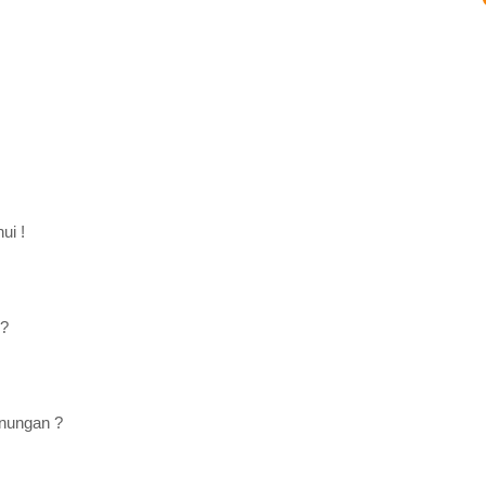
ui !
 ?
unungan ?