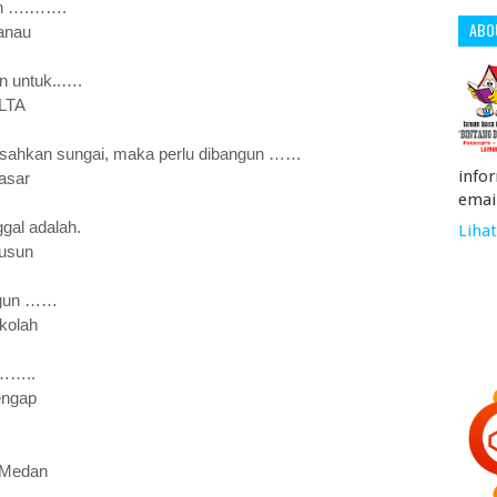
han ….…….
ABO
anau
n untuk..….
LTA
isahkan sungai, maka perlu dibangun ……
info
asar
emai
ggal adalah.
Lihat
g d. rusun
angun ……
olah
 ……..
ngap
 Medan