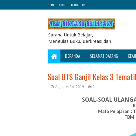
HOME
ABOUT
CONTACT US
Sarana Untuk Belajar,
Mengulas Buku, Berkreasi dan
Berbagi Pengetahuan serta
Energi Literasi Berbagai soal
BERANDA
SELAMAT DATANG
KEA
ujian sekolah dasar juga
dibahas disini
Soal UTS Ganjil Kelas 3 Temati
Agustus 04, 2019
0
SOAL-SOAL ULANG
K
Mata Pelajaran :
TBM 