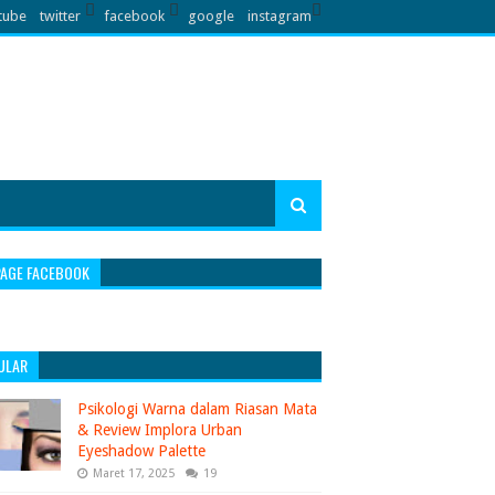
tube
twitter
facebook
google
instagram
PAGE FACEBOOK
ULAR
Psikologi Warna dalam Riasan Mata
& Review Implora Urban
Eyeshadow Palette
Maret 17, 2025
19