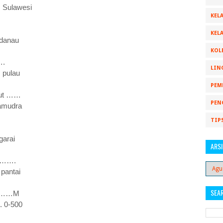
Sulawesi
KELA
KELA
danau
KOL
….
LIN
pulau
PEM
isebut ……
PEN
 samudra
TIP
arai
ARSI
 ……….
antai
SEA
n ………M
0-500