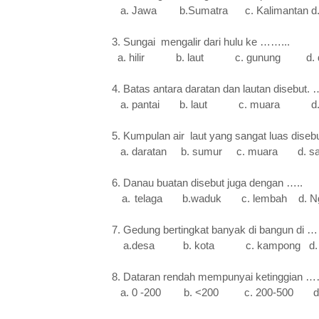
a. Jawa b.Sumatra c. Kalimantan d. 
3. Sungai mengalir dari hulu ke ……...
a. hilir b. laut c. gunung d. 
4. Batas antara daratan dan lautan disebut. 
a. pantai b. laut c. muara d. 
5. Kumpulan air laut yang sangat luas d
a. daratan b. sumur c. muara d.
6. Danau buatan disebut juga dengan …..
a.
telaga b.waduk c. lembah d. Ng
7. Gedung bertingkat banyak di bangun di
a.desa b. kota c. kampong d. p
8. Dataran rendah mempunyai ketinggia
a. 0 -200 b. <200 c. 200-500 d. 