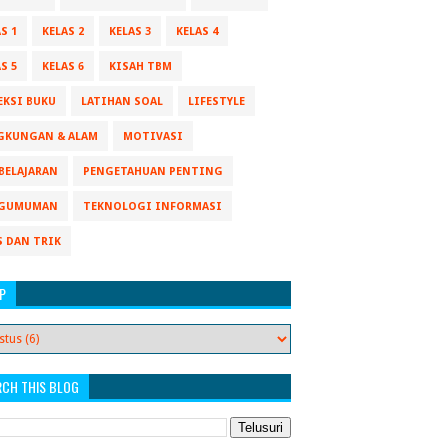
S 1
KELAS 2
KELAS 3
KELAS 4
S 5
KELAS 6
KISAH TBM
EKSI BUKU
LATIHAN SOAL
LIFESTYLE
GKUNGAN & ALAM
MOTIVASI
BELAJARAN
PENGETAHUAN PENTING
GUMUMAN
TEKNOLOGI INFORMASI
S DAN TRIK
P
RCH THIS BLOG