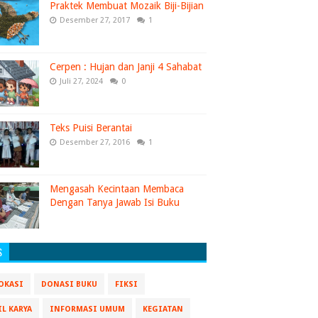
Praktek Membuat Mozaik Biji-Bijian
Desember 27, 2017
1
Cerpen : Hujan dan Janji 4 Sahabat
Juli 27, 2024
0
Teks Puisi Berantai
Desember 27, 2016
1
Mengasah Kecintaan Membaca
Dengan Tanya Jawab Isi Buku
S
OKASI
DONASI BUKU
FIKSI
IL KARYA
INFORMASI UMUM
KEGIATAN