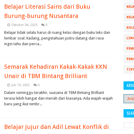
Belajar Literasi Sains dari Buku
KELA
Burung-burung Nusantara
KELA
Oktober 04, 2025
0
KOL
Belajar tidak selalu harus di ruang kelas dengan buku teks dan
lembar soal. Kadang, pengetahuan justru datang dari rasa
LIN
ingin tahu dan perca...
PEM
PEN
Semarak Kehadiran Kakak-Kakak KKN
TIP
Unair di TBM Bintang Brilliant
ARSI
Juli 19, 2025
0
Dalam seminggu terakhir, suasana di TBM Bintang Brilliant
terasa lebih hangat dan meriah dari biasanya. Ada wajah-wajah
baru yang ikut nimbr...
SEA
Belajar Jujur dan Adil Lewat Konflik di