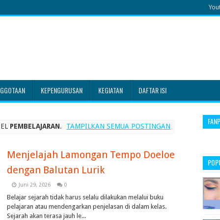
You
NGGOTAAN
KEPENGURUSAN
KEGIATAN
DAFTAR ISI
FAN
BEL
PEMBELAJARAN
.
TAMPILKAN SEMUA POSTINGAN
Menjelajah Lamongan Tempo Doeloe
POP
dengan Balutan Lurik
Juni 29, 2026
0
Belajar sejarah tidak harus selalu dilakukan melalui buku
pelajaran atau mendengarkan penjelasan di dalam kelas.
Sejarah akan terasa jauh le...