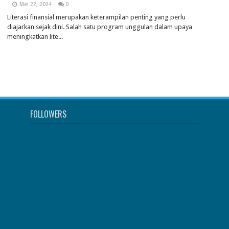
Mei 22, 2024
0
Literasi finansial merupakan keterampilan penting yang perlu
diajarkan sejak dini. Salah satu program unggulan dalam upaya
meningkatkan lite...
FOLLOWERS