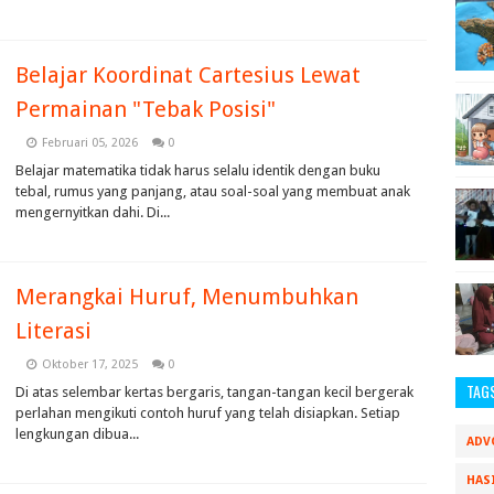
Belajar Koordinat Cartesius Lewat
Permainan "Tebak Posisi"
Februari 05, 2026
0
Belajar matematika tidak harus selalu identik dengan buku
tebal, rumus yang panjang, atau soal-soal yang membuat anak
mengernyitkan dahi. Di...
Merangkai Huruf, Menumbuhkan
Literasi
Oktober 17, 2025
0
TAG
Di atas selembar kertas bergaris, tangan-tangan kecil bergerak
perlahan mengikuti contoh huruf yang telah disiapkan. Setiap
lengkungan dibua...
ADV
HAS