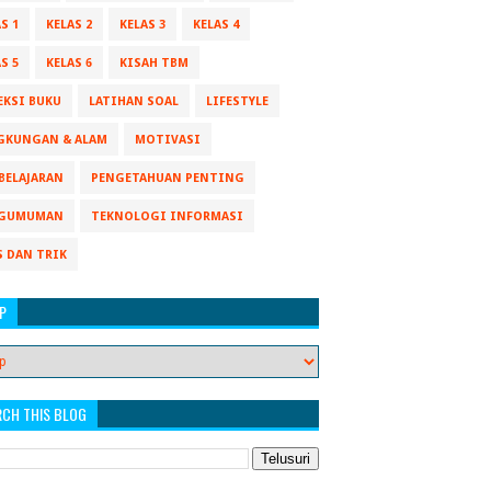
S 1
KELAS 2
KELAS 3
KELAS 4
S 5
KELAS 6
KISAH TBM
EKSI BUKU
LATIHAN SOAL
LIFESTYLE
GKUNGAN & ALAM
MOTIVASI
BELAJARAN
PENGETAHUAN PENTING
GUMUMAN
TEKNOLOGI INFORMASI
S DAN TRIK
P
RCH THIS BLOG