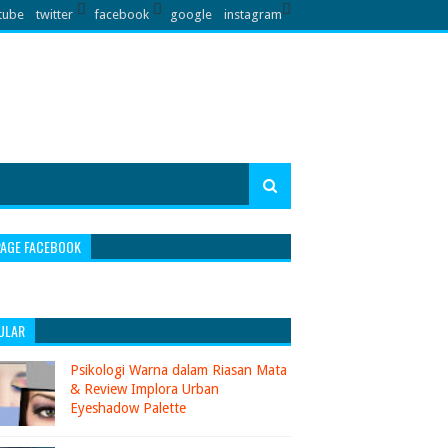
tube
twitter
facebook
google
instagram
PAGE FACEBOOK
ULAR
Psikologi Warna dalam Riasan Mata
& Review Implora Urban
Eyeshadow Palette