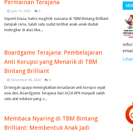
Permainan Terajana
ABO
Juni 15, 2025
0
Seperti biasa, habis maghrib suasana di TBM Bintang Brilliant
tampak ceria. Salah satu sudut terlihat anak-anak duduk
melingkar di atas tika...
info
emai
Boardgame Terajana: Pembelajaran
Lihat
Anti Korupsi yang Menarik di TBM
Bintang Brilliant
Desember 06, 2024
0
Di tengah upaya meningkatkan kesadaran anti korupsi sejak
usia dini, Boardgame Terajana dari ACLK KPK menjadi salah
satu alat edukasi yang s...
Membaca Nyaring di TBM Bintang
Brilliant: Membentuk Anak Jadi