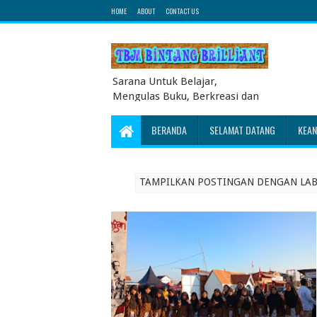
HOME
ABOUT
CONTACT US
Sarana Untuk Belajar,
Mengulas Buku, Berkreasi dan
Berbagi Pengetahuan serta
Energi Literasi Berbagai soal
BERANDA
SELAMAT DATANG
KEA
ujian sekolah dasar juga
dibahas disini
TAMPILKAN POSTINGAN DENGAN LA