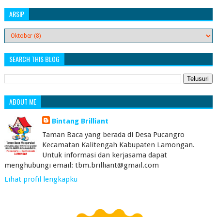
ARSIP
SEARCH THIS BLOG
ABOUT ME
Bintang Brilliant
Taman Baca yang berada di Desa Pucangro
Kecamatan Kalitengah Kabupaten Lamongan.
Untuk informasi dan kerjasama dapat
menghubungi email: tbm.brilliant@gmail.com
Lihat profil lengkapku