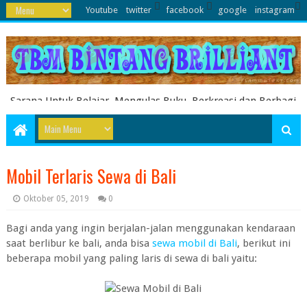
Youtube
twitter
facebook
google
instagram
Sarana Untuk Belajar, Mengulas Buku, Berkreasi dan Berbagi
Pengetahuan serta Energi Literasi Berbagai soal ujian sekolah
dasar juga dibahas disini
Mobil Terlaris Sewa di Bali
Oktober 05, 2019
0
Bagi anda yang ingin berjalan-jalan menggunakan kendaraan
saat berlibur ke bali, anda bisa
sewa mobil di Bali
, berikut ini
beberapa mobil yang paling laris di sewa di bali yaitu: