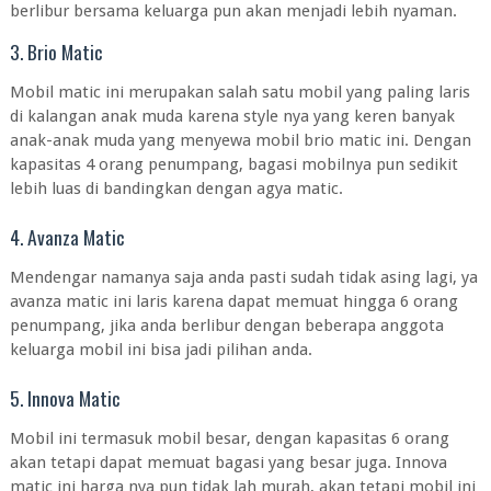
berlibur bersama keluarga pun akan menjadi lebih nyaman.
3. Brio Matic
Mobil matic ini merupakan salah satu mobil yang paling laris
di kalangan anak muda karena style nya yang keren banyak
anak-anak muda yang menyewa mobil brio matic ini. Dengan
kapasitas 4 orang penumpang, bagasi mobilnya pun sedikit
lebih luas di bandingkan dengan agya matic.
4. Avanza Matic
Mendengar namanya saja anda pasti sudah tidak asing lagi, ya
avanza matic ini laris karena dapat memuat hingga 6 orang
penumpang, jika anda berlibur dengan beberapa anggota
keluarga mobil ini bisa jadi pilihan anda.
5. Innova Matic
Mobil ini termasuk mobil besar, dengan kapasitas 6 orang
akan tetapi dapat memuat bagasi yang besar juga. Innova
matic ini harga nya pun tidak lah murah, akan tetapi mobil ini