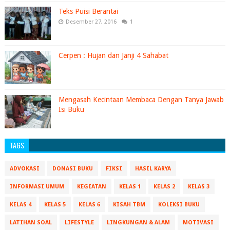
Teks Puisi Berantai
Desember 27, 2016
1
Cerpen : Hujan dan Janji 4 Sahabat
Mengasah Kecintaan Membaca Dengan Tanya Jawab
Isi Buku
TAGS
ADVOKASI
DONASI BUKU
FIKSI
HASIL KARYA
INFORMASI UMUM
KEGIATAN
KELAS 1
KELAS 2
KELAS 3
KELAS 4
KELAS 5
KELAS 6
KISAH TBM
KOLEKSI BUKU
LATIHAN SOAL
LIFESTYLE
LINGKUNGAN & ALAM
MOTIVASI