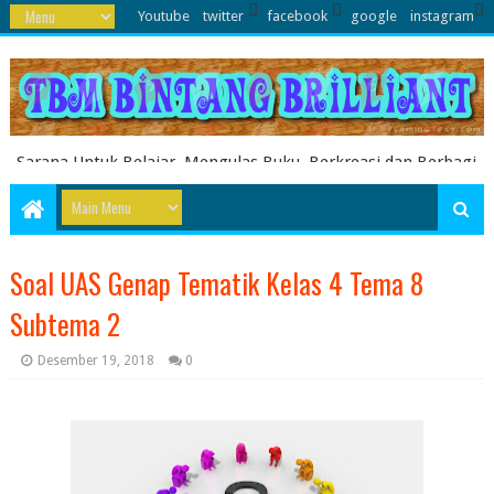
Youtube
twitter
facebook
google
instagram
Sarana Untuk Belajar, Mengulas Buku, Berkreasi dan Berbagi
Pengetahuan serta Energi Literasi Berbagai soal ujian sekolah
dasar juga dibahas disini
Soal UAS Genap Tematik Kelas 4 Tema 8
Subtema 2
Desember 19, 2018
0