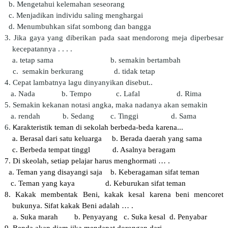
b.
Mengetahui
kelemahan
seseorang
c.
Menjadikan
individu saling
menghargai
d.
Menumbuhkan
sifat
sombong
dan
bangga
3
.
Jika gaya yang diberikan pada
saat mendorong meja diperbesar
kecepatannya . . . .
a. tetap sama
b. semakin bertambah
c. semakin berkurang
d. tidak tetap
4.
Cepat lambatnya lagu dinyanyikan
disebut..
a.
Nada
b
. Tempo
c
.
Lafal
d. Rima
5
.
Semakin
kekanan
notasi
angka, maka
nadanya
akan
semakin
a
. r
endah
b
. Sedang
c
.
Tinggi
d. Sama
6.
K
arakteristik teman di sekolah berbeda-beda karena...
a. Berasal dari satu keluarga
b. Berada daerah yang sama
c. Berbeda tempat tinggl
d. Asalnya beragam
7. Di skeolah, setiap pelajar harus menghormati … .
a. Teman yang disayangi saja
b. Keberagaman sifat teman
c. Teman yang kaya
d. Keburukan sifat teman
8. Kakak membentak Beni, kakak kesal karena beni mencoret
bukunya. Sifat kakak Beni adalah … .
a. Suka marah
b. Penyayang
c. Suka kesal
d. Penyabar