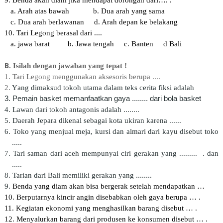
9. Benda akan diam jika mendapat dorongan dari…. .
a. Arah atas bawah
b. Dua arah yang sama
c. Dua arah berlawanan
d. Arah depan ke belakang
10. Tari Legong berasal dari ....
a. jawa barat
b. Jawa tengah
c. Banten
d Bali
B
. Isilah dengan jawaban yang tepat !
1. Tari Legong menggunakan aksesoris berupa ....
2.
Y
ang dimaksud tokoh utama dalam teks cerita fiksi
adalah
3. Pemain basket memanfaatkan gaya ........ dari bola basket
4. Lawan dari tokoh antagonis adalah ........
5. Daerah Jepara dikenal sebagai kota ukiran karena ......
6. Toko yang menjual meja, kursi dan almari dari kayu disebut toko
.....
7. Tari saman dari aceh mempunyai ciri gerakan yang .........
. dan
.....
8. Tarian dari Bali memiliki gerakan yang ........
9.
Benda yang diam akan bisa bergerak setelah mendapatkan …
10. Berputarnya kincir angin disebabkan oleh gaya berupa … .
11. Kegiatan ekonomi yang menghasilkan barang disebut … .
12. Menyalurkan barang dari produsen ke konsumen disebut … .