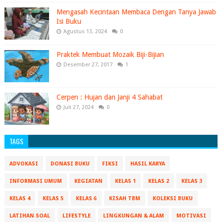
Mengasah Kecintaan Membaca Dengan Tanya Jawab
Isi Buku
Agustus 13, 2024
0
Praktek Membuat Mozaik Biji-Bijian
Desember 27, 2017
1
Cerpen : Hujan dan Janji 4 Sahabat
Juli 27, 2024
0
TAGS
ADVOKASI
DONASI BUKU
FIKSI
HASIL KARYA
INFORMASI UMUM
KEGIATAN
KELAS 1
KELAS 2
KELAS 3
KELAS 4
KELAS 5
KELAS 6
KISAH TBM
KOLEKSI BUKU
LATIHAN SOAL
LIFESTYLE
LINGKUNGAN & ALAM
MOTIVASI