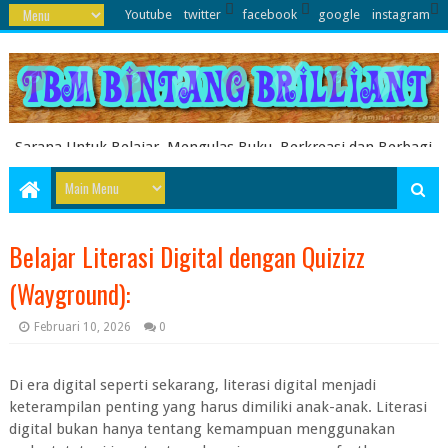
Youtube
twitter
facebook
google
instagram
Sarana Untuk Belajar, Mengulas Buku, Berkreasi dan Berbagi
Pengetahuan serta Energi Literasi Berbagai soal ujian sekolah
dasar juga dibahas disini
Belajar Literasi Digital dengan Quizizz
(Wayground):
Februari 10, 2026
0
Di era digital seperti sekarang, literasi digital menjadi
keterampilan penting yang harus dimiliki anak-anak. Literasi
digital bukan hanya tentang kemampuan menggunakan