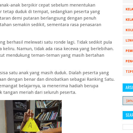
, anak-anak berpikir cepat sebelum menentukan
KELA
 tetap duduk di tempat, sedangkan peserta yang
Putaran demi putaran berlangsung dengan penuh
KELA
tahan semakin sedikit, sementara rasa penasaran
KOL
LIN
g berhasil melewati satu ronde lagi. Tidak sedikit pula
 keliru. Namun, tidak ada rasa kecewa yang berlebihan.
PEM
ikut mendukung teman-teman yang masih bertahan
PEN
TIP
sisa satu anak yang masih duduk. Dialah peserta yang
aan dengan benar dan dinobatkan sebagai Ranking Satu.
semangat belajarnya, ia menerima hadiah berupa
ARSI
 tangan meriah dari seluruh peserta.
SEA