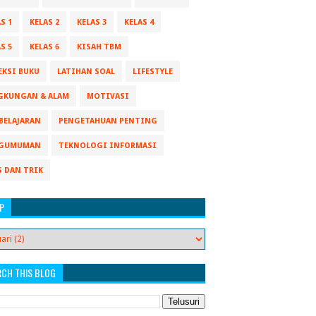
S 1
KELAS 2
KELAS 3
KELAS 4
S 5
KELAS 6
KISAH TBM
EKSI BUKU
LATIHAN SOAL
LIFESTYLE
GKUNGAN & ALAM
MOTIVASI
BELAJARAN
PENGETAHUAN PENTING
GUMUMAN
TEKNOLOGI INFORMASI
S DAN TRIK
P
RCH THIS BLOG