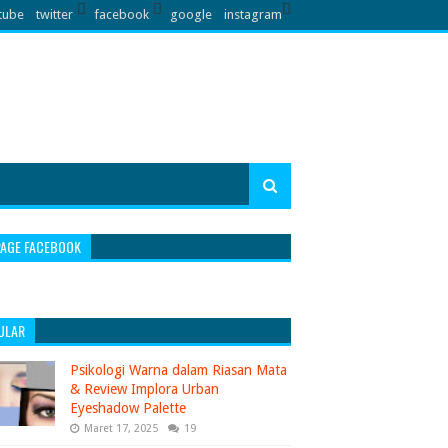
tube
twitter
facebook
google
instagram
PAGE FACEBOOK
ULAR
Psikologi Warna dalam Riasan Mata
& Review Implora Urban
Eyeshadow Palette
Maret 17, 2025
19