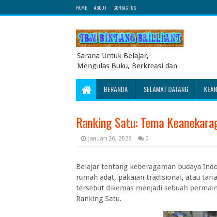
HOME
ABOUT
CONTACT US
Sarana Untuk Belajar,
Mengulas Buku, Berkreasi dan
Berbagi Pengetahuan serta
Energi Literasi Berbagai soal
BERANDA
SELAMAT DATANG
KEA
ujian sekolah dasar juga
dibahas disini
Ranking Satu: Tema Keanekara
Januari 26, 2026
0
Belajar tentang keberagaman budaya Indo
rumah adat, pakaian tradisional, atau tari
tersebut dikemas menjadi sebuah permain
Ranking Satu.