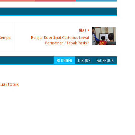
NEXT
Sempit
Belajar Koordinat Cartesius Lewat
Permainan "Tebak Posisi"
BLOGGER
DISQUS
FACEBOOK
uai topik