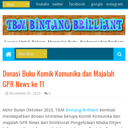
Youtube
twitter
facebook
google
instagram
Sarana Untuk Belajar, Mengulas Buku, Berkreasi dan Berbagi
Pengetahuan serta Energi Literasi Berbagai soal ujian sekolah
dasar juga dibahas disini
Donasi Buku Komik Komunika dan Majalah
GPR News ke 11
November 05, 2023
0
Akhir Bulan Oktober 2023, TBM
Bintang Brilliant
kembali
mendapatkan donasi istimewa berupa Komik Komunika dan
majalah GPR News dari Direktorat Pengelolaan Media Ditjen