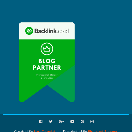
Created By
SoraTemplates
| Distributed By
Blogspot Themes