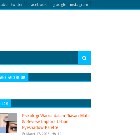
tube
twitter
facebook
google
instagram
PAGE FACEBOOK
ULAR
Psikologi Warna dalam Riasan Mata
& Review Implora Urban
Eyeshadow Palette
Maret 17, 2025
19