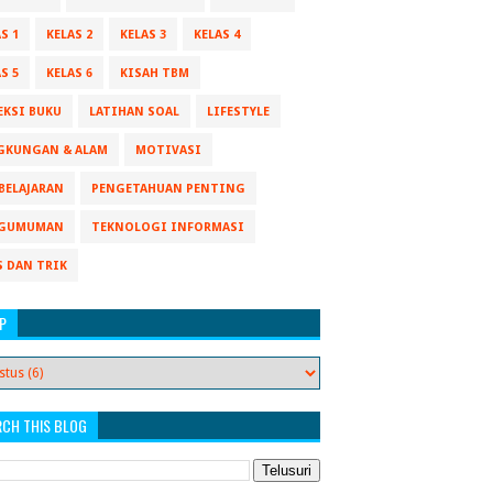
S 1
KELAS 2
KELAS 3
KELAS 4
S 5
KELAS 6
KISAH TBM
EKSI BUKU
LATIHAN SOAL
LIFESTYLE
GKUNGAN & ALAM
MOTIVASI
BELAJARAN
PENGETAHUAN PENTING
GUMUMAN
TEKNOLOGI INFORMASI
S DAN TRIK
P
RCH THIS BLOG