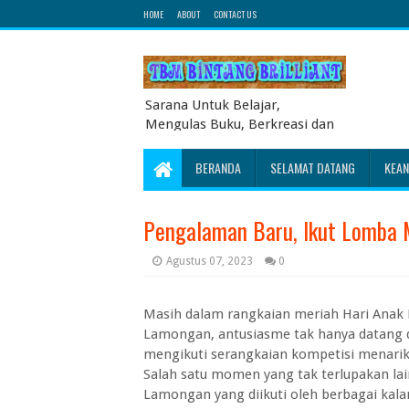
HOME
ABOUT
CONTACT US
Sarana Untuk Belajar,
Mengulas Buku, Berkreasi dan
Berbagi Pengetahuan serta
Energi Literasi Berbagai soal
BERANDA
SELAMAT DATANG
KEA
ujian sekolah dasar juga
dibahas disini
Pengalaman Baru, Ikut Lomba 
Agustus 07, 2023
0
Masih dalam rangkaian meriah Hari Anak 
Lamongan, antusiasme tak hanya datang da
mengikuti serangkaian kompetisi menarik
Salah satu momen yang tak terlupakan lai
Lamongan yang diikuti oleh berbagai kal