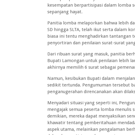
kesempatan berpartisipasi dalam lomba s
sepanjang hayat.
Panitia lomba melaporkan bahwa lebih dari
SD hingga SLTA, telah ikut serta dalam ko
biasa ini tentu menghadirkan tantangan te
penyortiran dan penilaian surat-surat yan
Dari ribuan surat yang masuk, panitia ber
Bupati Lamongan untuk penilaian lebih lan
akhirnya memilih 6 surat sebagai pemen
Namun, kesibukan Bupati dalam menja
sedikit tertunda. Pengumuman tersebut ba
penganugerahan direncanakan akan dilaks
Menyadari situasi yang seperti ini, Pengu
mengajak semua peserta lomba menulis su
demikian, mereka dapat menyaksikan se
khawatir tentang pemberitahuan mendada
aspek utama, melainkan pengalaman berha