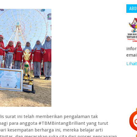
ABO
info
emai
Lihat
is surat ini telah memberikan pengalaman tak
 bagi para anggota #TBMBintangBrilliant yang turut
ri kesempatan berharga ini, mereka belajar arti
ivitas, dan merasakan suka cita dari proses pencapaian.