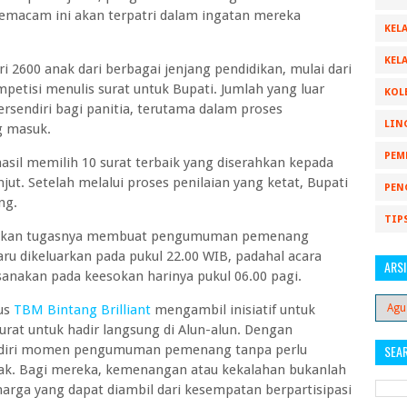
emacam ini akan terpatri dalam ingatan mereka
KELA
KELA
 2600 anak dari berbagai jenjang pendidikan, mulai dari
mpetisi menulis surat untuk Bupati. Jumlah yang luar
KOL
rsendiri bagi panitia, terutama dalam proses
LIN
g masuk.
PEM
hasil memilih 10 surat terbaik yang diserahkan kepada
jut. Setelah melalui proses penilaian yang ketat, Bupati
PEN
ang.
TIP
lankan tugasnya membuat pengumuman pemenang
ru dikeluarkan pada pukul 22.00 WIB, padahal acara
ARSI
anakan pada keesokan harinya pukul 06.00 pagi.
rus
TBM Bintang Brilliant
mengambil inisiatif untuk
rat untuk hadir langsung di Alun-alun. Dengan
ndiri momen pengumuman pemenang tanpa perlu
SEA
k. Bagi mereka, kemenangan atau kekalahan bukanlah
rga yang dapat diambil dari kesempatan berpartisipasi