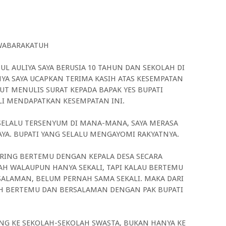
WABARAKATUH
UL AULIYA SAYA BERUSIA 10 TAHUN DAN SEKOLAH DI
YA SAYA UCAPKAN TERIMA KASIH ATAS KESEMPATAN
KUT MENULIS SURAT KEPADA BAPAK YES BUPATI
LI MENDAPATKAN KESEMPATAN INI.
 SELALU TERSENYUM DI MANA-MANA, SAYA MERASA
AYA. BUPATI YANG SELALU MENGAYOMI RAKYATNYA.
SERING BERTEMU DENGAN KEPALA DESA SECARA
H WALAUPUN HANYA SEKALI, TAPI KALAU BERTEMU
SALAMAN, BELUM PERNAH SAMA SEKALI. MAKA DARI
LAH BERTEMU DAN BERSALAMAN DENGAN PAK BUPATI
ANG KE SEKOLAH-SEKOLAH SWASTA, BUKAN HANYA KE