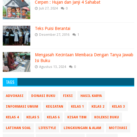
Cerpen : Hujan dan Janji 4 Sahabat
Juli 27, 2024
0
Teks Puisi Berantai
Desember 27, 2016
1
Mengasah Kecintaan Membaca Dengan Tanya Jawab
Isi Buku
Agustus 13, 2024
0
TAGS
ADVOKASI
DONASI BUKU
FIKSI
HASIL KARYA
INFORMASI UMUM
KEGIATAN
KELAS 1
KELAS 2
KELAS 3
KELAS 4
KELAS 5
KELAS 6
KISAH TBM
KOLEKSI BUKU
LATIHAN SOAL
LIFESTYLE
LINGKUNGAN & ALAM
MOTIVASI