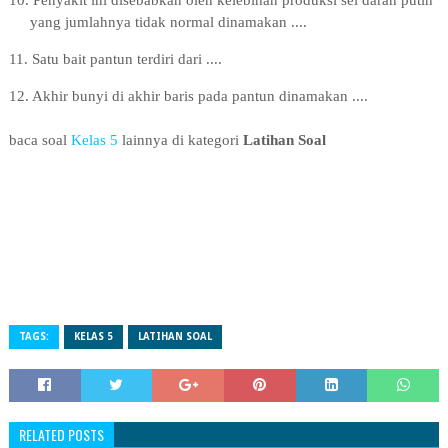
10.
Penyakit ini disebabkan oleh kelebihan produksi sel darah putih
yang jumlahnya tidak normal dinamakan ....
11
. Satu bait pantun terdiri dari ....
12
. Akhir bunyi di akhir baris pada pantun dinamakan ....
baca soal
Kelas 5
lainnya di kategori
Latihan Soal
TAGS:
KELAS 5
LATIHAN SOAL
RELATED POSTS