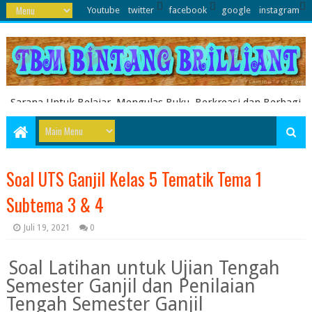
Youtube
twitter
facebook
google
instagram
Sarana Untuk Belajar, Mengulas Buku, Berkreasi dan Berbagi
Pengetahuan serta Energi Literasi Berbagai soal ujian sekolah
dasar juga dibahas disini
Soal UTS Ganjil Kelas 5 Tematik Tema 1
Subtema 3 & 4
Juli 19, 2021
0
Soal Latihan untuk Ujian Tengah
Semester Ganjil dan Penilaian
Tengah Semester Ganjil