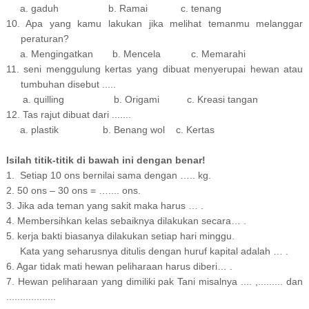
a. gaduh b. Ramai c. tenang
10. Apa yang kamu lakukan jika melihat temanmu melanggar
peraturan?
a. Mengingatkan b. Mencela c. Memarahi
11. seni menggulung kertas yang dibuat menyerupai hewan atau
tumbuhan disebut .....
a. quilling b. Origami c. Kreasi tangan
12. Tas rajut dibuat dari .......
a. plastik b. Benang wol c. Kertas
Isilah titik-titik di bawah ini dengan benar!
1. Setiap 10 ons bernilai sama dengan ….. kg.
2. 50 ons – 30 ons = ….... ons.
3. Jika ada teman yang sakit maka harus … .
4. Membersihkan kelas sebaiknya dilakukan secara… .
5. kerja bakti biasanya dilakukan setiap hari minggu.
Kata yang seharusnya ditulis dengan huruf kapital adalah … .
6. Agar tidak mati hewan peliharaan harus diberi… .
7. Hewan peliharaan yang dimiliki pak Tani misalnya .... ,......... dan
..................