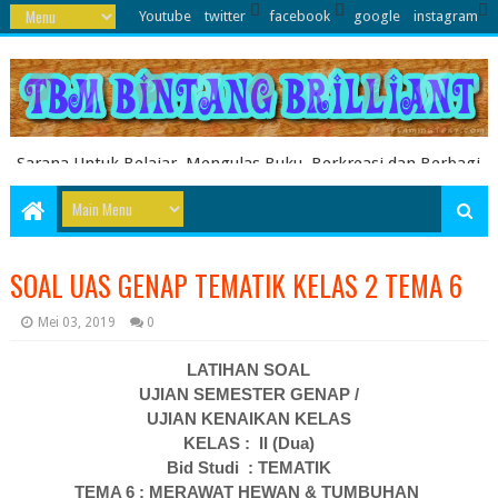
Youtube
twitter
facebook
google
instagram
Sarana Untuk Belajar, Mengulas Buku, Berkreasi dan Berbagi
Pengetahuan serta Energi Literasi Berbagai soal ujian sekolah
dasar juga dibahas disini
SOAL UAS GENAP TEMATIK KELAS 2 TEMA 6
Mei 03, 2019
0
LATIHAN SOAL
UJIAN SEMESTER G
ENAP /
UJIAN KENAIKAN KELAS
KELAS
:
II
(
Dua
)
Bid Studi
:
TEMATIK
TEMA 6 : MERAWAT HEWAN & TUMBUHAN