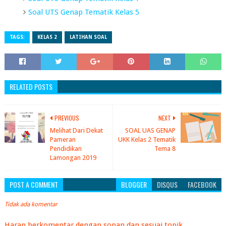
Soal UTS Genap Tematik Kelas 5
TAGS:
KELAS 2
LATIHAN SOAL
RELATED POSTS
PREVIOUS
NEXT
Melihat Dari Dekat
SOAL UAS GENAP
Pameran
UKK Kelas 2 Tematik
Pendidikan
Tema 8
Lamongan 2019
POST A COMMENT
BLOGGER
DISQUS
FACEBOOK
Tidak ada komentar
Harap berkomentar dengan sopan dan sesuai topik