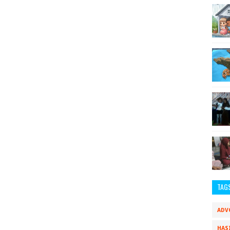
TAG
ADV
HAS