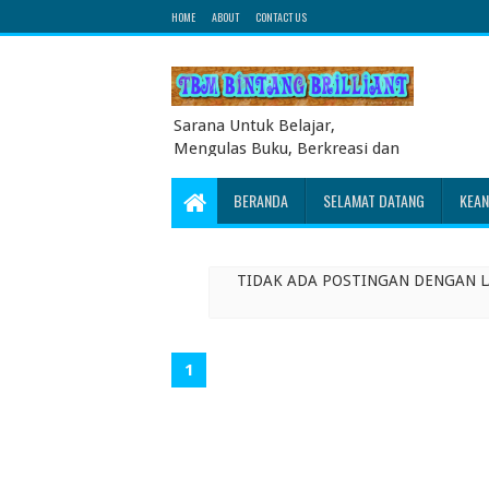
HOME
ABOUT
CONTACT US
Sarana Untuk Belajar,
Mengulas Buku, Berkreasi dan
Berbagi Pengetahuan serta
Energi Literasi Berbagai soal
BERANDA
SELAMAT DATANG
KEA
ujian sekolah dasar juga
dibahas disini
TIDAK ADA POSTINGAN DENGAN 
1