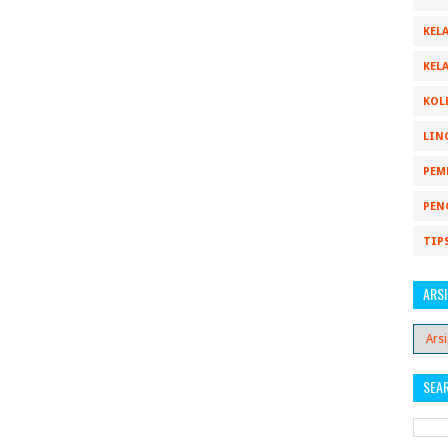
KELA
KELA
KOL
LIN
PEM
PEN
TIP
ARSI
SEA