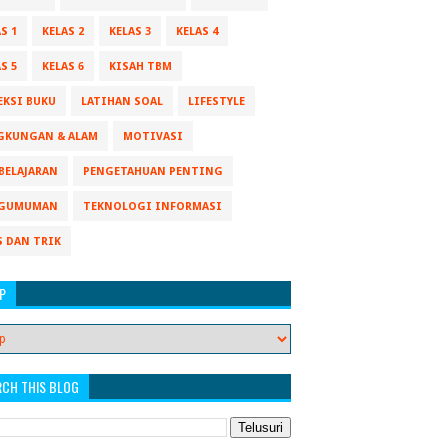
S 1
KELAS 2
KELAS 3
KELAS 4
S 5
KELAS 6
KISAH TBM
EKSI BUKU
LATIHAN SOAL
LIFESTYLE
GKUNGAN & ALAM
MOTIVASI
BELAJARAN
PENGETAHUAN PENTING
GUMUMAN
TEKNOLOGI INFORMASI
S DAN TRIK
P
RCH THIS BLOG