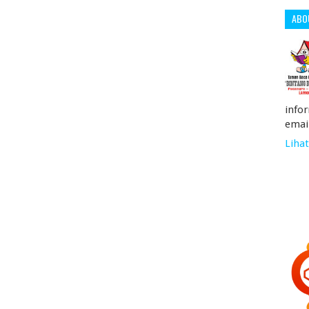
ABO
info
emai
Lihat