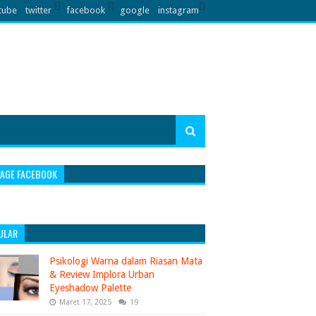
tube
twitter
facebook
google
instagram
PAGE FACEBOOK
ULAR
Psikologi Warna dalam Riasan Mata
& Review Implora Urban
Eyeshadow Palette
Maret 17, 2025
19