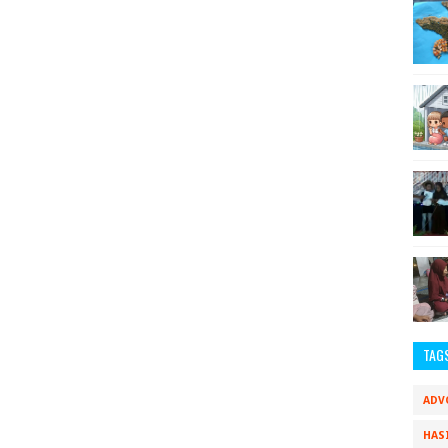
TAG
ADV
HAS