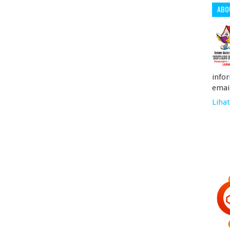
ABO
info
emai
Lihat