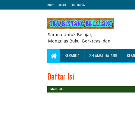
HOME
ABOUT
CONTACT US
Sarana Untuk Belajar,
Mengulas Buku, Berkreasi dan
Berbagi Pengetahuan serta
Energi Literasi Berbagai soal
BERANDA
SELAMAT DATANG
KEA
ujian sekolah dasar juga
dibahas disini
Daftar Isi
Memuat…