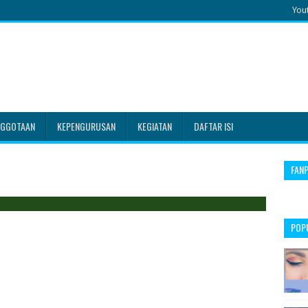
You
NGGOTAAN
KEPENGURUSAN
KEGIATAN
DAFTAR ISI
FAN
POP