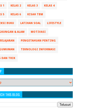
S 1
KELAS 2
KELAS 3
KELAS 4
S 5
KELAS 6
KISAH TBM
EKSI BUKU
LATIHAN SOAL
LIFESTYLE
GKUNGAN & ALAM
MOTIVASI
BELAJARAN
PENGETAHUAN PENTING
GUMUMAN
TEKNOLOGI INFORMASI
S DAN TRIK
P
RCH THIS BLOG