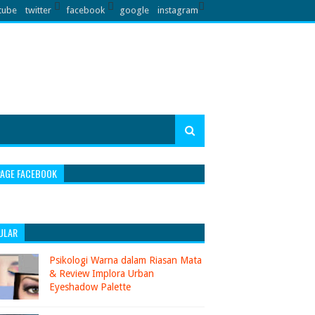
tube
twitter
facebook
google
instagram
PAGE FACEBOOK
ULAR
Psikologi Warna dalam Riasan Mata
& Review Implora Urban
Eyeshadow Palette