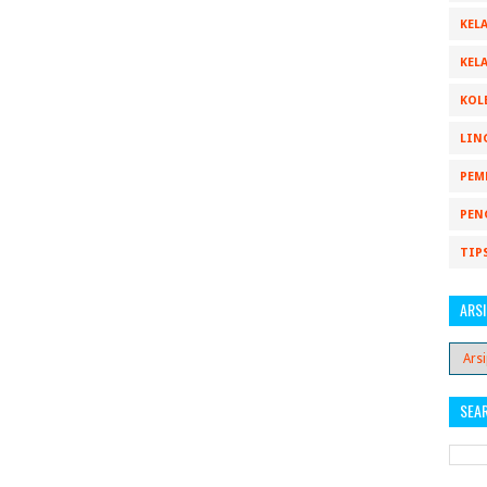
KELA
KELA
KOL
LIN
PEM
PEN
TIP
ARSI
SEA