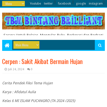
Youtube
twitter
facebook
google
instagram
Sarana Untuk Belajar, Mengulas Buku, Berkreasi dan Berbagi
Pengetahuan serta Energi Literasi Berbagai soal ujian sekolah
dasar juga dibahas disini
Cerpen : Sakit Akibat Bermain Hujan
Juli 24, 2024
0
Cerita Pendek Fiksi Tema Hujan
Karya : Afidatul Aulia
Kelas 6 MI ISLAM PUCANGRO (TA 2024 /2025)