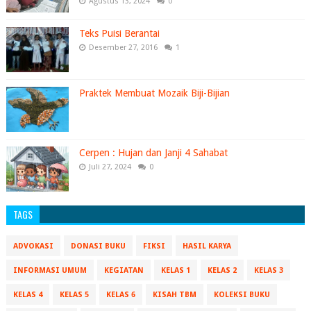
Agustus 13, 2024
0
Teks Puisi Berantai
Desember 27, 2016
1
Praktek Membuat Mozaik Biji-Bijian
Cerpen : Hujan dan Janji 4 Sahabat
Juli 27, 2024
0
TAGS
ADVOKASI
DONASI BUKU
FIKSI
HASIL KARYA
INFORMASI UMUM
KEGIATAN
KELAS 1
KELAS 2
KELAS 3
KELAS 4
KELAS 5
KELAS 6
KISAH TBM
KOLEKSI BUKU