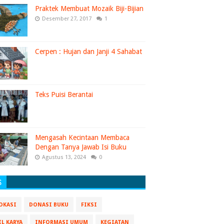
Praktek Membuat Mozaik Biji-Bijian
Desember 27, 2017
1
Cerpen : Hujan dan Janji 4 Sahabat
Teks Puisi Berantai
Mengasah Kecintaan Membaca
Dengan Tanya Jawab Isi Buku
Agustus 13, 2024
0
S
OKASI
DONASI BUKU
FIKSI
IL KARYA
INFORMASI UMUM
KEGIATAN