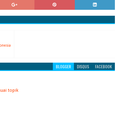
donesia
BLOGGER
DISQUS
FACEBOOK
uai topik