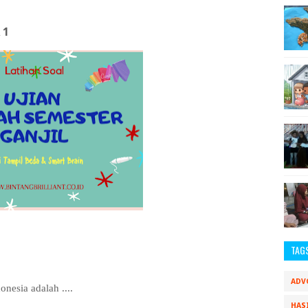
 1
TAG
ADV
nesia adalah ....
HAS