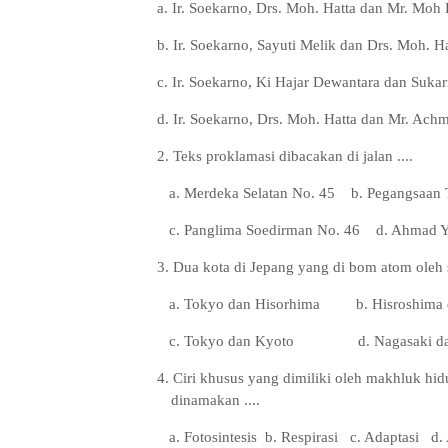
a. Ir. Soekarno, Drs. Moh. Hatta dan Mr. Mo
b. Ir. Soekarno, Sayuti Melik dan Drs. Moh. H
c. Ir. Soekarno, Ki Hajar Dewantara dan Sukar
d. Ir. Soekarno, Drs. Moh. Hatta dan Mr. Ach
2
. Teks proklamasi dibacakan di jalan ....
a. Merdeka Selatan No. 45 b. Pegangsaan 
c. Panglima Soedirman No. 46
d. Ahmad Y
3
. Dua kota di Jepang yang di bom atom oleh 
a. Tokyo dan Hisorhima
b. Hisroshima
c. Tokyo dan Kyoto
d. Nagasaki d
4
. Ciri khusus yang dimiliki oleh makhluk h
dinamakan ....
a. Fotosintesis b. Respirasi
c. Adaptasi
d.