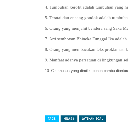
4. Tumbuhan xerofit adalah tumbuhan yang hid
5. Teratai dan enceng gondok adalah tumbuhan
6. Orang yang menjahit bendera sang Saka Mer
7. Arti semboyan Bhineka Tunggal Ika adalah .
8. Orang yang membacakan teks proklamasi ke
9.
Manfaat adanya persatuan di lingkungan seko
10. Ciri khusus yang dimiliki pohon bambu diantar
TAGS:
KELAS 6
LATIHAN SOAL