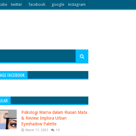
tube
twitter
facebook
google
instagram
PAGE FACEBOOK
ULAR
Psikologi Warna dalam Riasan Mata
& Review Implora Urban
Eyeshadow Palette
Maret 17, 2025
19