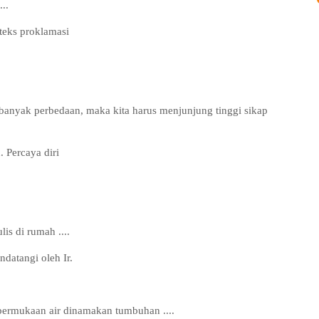
...
 teks proklamasi
banyak perbedaan, maka kita harus menjunjung tinggi sikap
 Percaya diri
is di rumah ....
ndatangi oleh Ir.
.
permukaan air
dinamakan tumbuhan ....