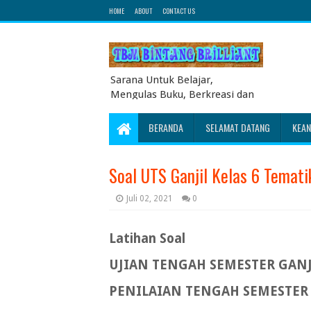
HOME
ABOUT
CONTACT US
Sarana Untuk Belajar,
Mengulas Buku, Berkreasi dan
Berbagi Pengetahuan serta
Energi Literasi Berbagai soal
BERANDA
SELAMAT DATANG
KEA
ujian sekolah dasar juga
dibahas disini
Soal UTS Ganjil Kelas 6 Temat
Juli 02, 2021
0
Latihan Soal
UJIAN TENGAH SEMESTER GANJ
PENILAIAN TENGAH SEMESTER