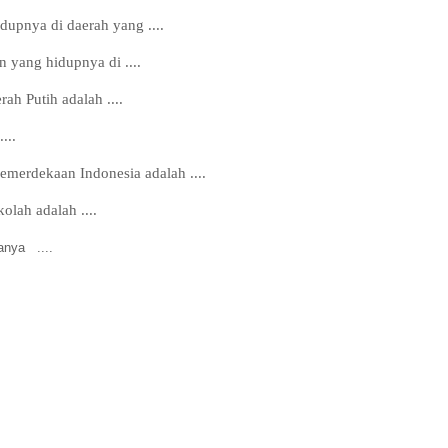
upnya di daerah yang ....
 yang hidupnya di ....
ah Putih adalah ....
...
merdekaan Indonesia adalah ....
lah adalah ....
anya ....