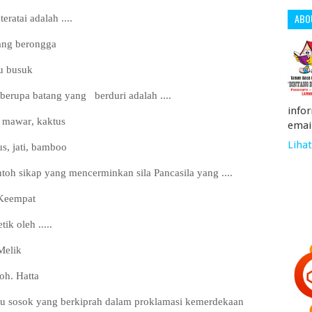
ABO
ratai adalah ....
tang berongga
u busuk
berupa batang yang
berduri adalah ....
info
, mawar
,
kaktus
emai
Lihat
s, jati
,
bamboo
oh sikap yang mencerminkan sila Pancasila yang ....
 Keempat
k oleh .....
 Melik
oh. Hatta
atu sosok yang berkiprah dalam proklamasi kemerdekaan