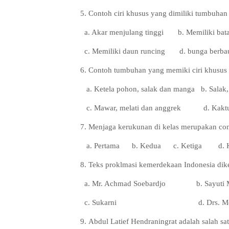
5
. Contoh ciri khusus yang dimiliki tumbuhan te
a. Akar menjulang tinggi
b. Memiliki ba
c. Memiliki daun runcing
d. bunga berba
6.
Contoh tumbuhan yang memiki ciri khusu
s
a. Ketela pohon, salak dan manga
b. Salak
c. Mawar, melati dan anggrek
d. Kaktu
7.
Menjaga kerukunan di kelas merupakan cont
a. Pertama
b. Kedua
c. Ketiga
d.
8.
Teks proklmasi kemerdekaan Indonesia diketi
a. Mr. Achmad Soebardjo
b. Sayuti
c. Sukarni
d. Drs. M
9.
Abdul Latief Hendraningrat adalah salah s