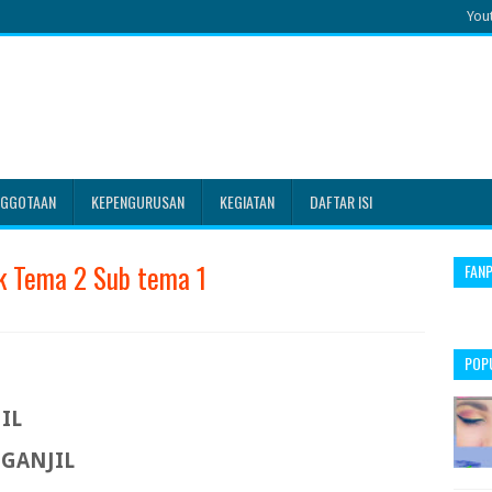
You
NGGOTAAN
KEPENGURUSAN
KEGIATAN
DAFTAR ISI
ik Tema 2 Sub tema 1
FAN
POP
IL
 GANJIL