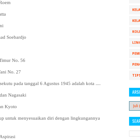
h Roem
KELA
atta
KELA
ni
KOL
mad Soebardjo
LIN
PEM
Timur No. 56
PEN
ani No. 27
TIP
sekutu pada tanggal 6 Agustus 1945 adalah kota ....
ARSI
 dan Nagasaki
an Kyoto
idup untuk menyesuaikan diri dengan lingkungannya
SEA
 Aspirasi