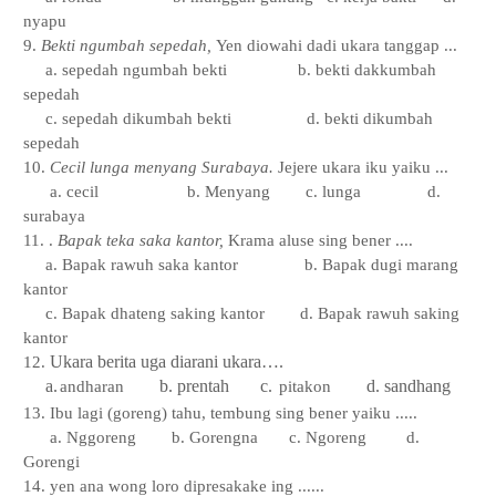
nyapu
9.
Bekti ngumbah sepedah,
Yen diowahi dadi ukara tanggap ...
a. sepedah ngumbah bekti
b. bekti dakkumbah
sepedah
c. sepedah dikumbah bekti
d. bekti dikumbah
sepedah
10.
Cecil lunga menyang Surabaya.
Jejere ukara iku yaiku ...
a. cecil
b. Menyang
c. lunga
d.
surabaya
11. .
Bapak teka saka kantor,
Krama aluse sing bener ....
a. Bapak rawuh saka kantor
b. Bapak dugi marang
kantor
c. Bapak dhateng saking kantor
d. Bapak rawuh saking
kantor
Ukara berita uga diarani ukara
….
12.
a.
b
.
prentah
c
.
d.
sandhang
andharan
pitakon
13. Ibu lagi (goreng) tahu, tembung sing bener yaiku .....
a. Nggoreng
b. Gorengna
c. Ngoreng
d.
Gorengi
14. yen ana wong loro dipresakake ing ......