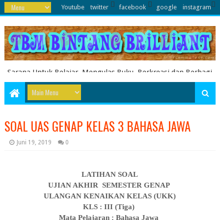
Youtube
twitter
facebook
google
instagram
Sarana Untuk Belajar, Mengulas Buku, Berkreasi dan Berbagi
Pengetahuan serta Energi Literasi Berbagai soal ujian sekolah
dasar juga dibahas disini
SOAL UAS GENAP KELAS 3 BAHASA JAWA
Juni 19, 2019
0
LATIHAN SOAL
UJIAN AKHIR SEMESTER GENAP
ULANGAN KENAIKAN KELAS (UKK)
KLS : II
I
(
Tiga
)
Mata Pelajaran :
Bahasa Jawa