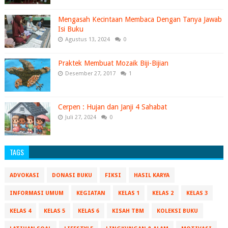
Mengasah Kecintaan Membaca Dengan Tanya Jawab
Isi Buku
Agustus 13, 2024
0
Praktek Membuat Mozaik Biji-Bijian
Desember 27, 2017
1
Cerpen : Hujan dan Janji 4 Sahabat
Juli 27, 2024
0
TAGS
ADVOKASI
DONASI BUKU
FIKSI
HASIL KARYA
INFORMASI UMUM
KEGIATAN
KELAS 1
KELAS 2
KELAS 3
KELAS 4
KELAS 5
KELAS 6
KISAH TBM
KOLEKSI BUKU