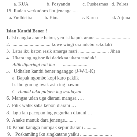
a. KUA
b. Posyandu
c. Puskesmas
d. Polres
15. Raden werkudoro iku jenenge ....
a. Yudhistira
b. Bima
c. Karna
d. Arjuna
Isian Kanthi Bener !
1
. Isi nangka arane beton, yen isi kapuk arane ............................
2.
............................... kowe wingi ora mlebu sekolah?
3.
Latar iku katon resik amarga mari ......................... Jihan
4 . Ukara ing ngisor iki dadekna ukara tanduk!
Adik diparingi roti ibu
= ....................
Udhalen kanthi bener nganggo (J-W-L-K)
5.
a. Bapak ngombe kopi karo paklik
b. Ibu goreng iwak asin ing pawon
c.
Hamid tuku pulpen ing swalayan
6.
Mangsa udan uga diarani mangsa
….
7.
Pitik walik saba kebon diarani
…
8
.
lagu lan pacopan ing geguritan diarani
…
9
.
Anake manuk dara jenenge.........
10 Papan kanggo numpak sepur diarani ...........
9.
Poskamling iku singkatane yaiku ..........................