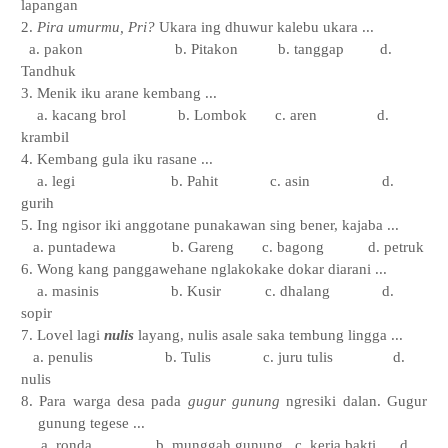
lapangan
2.
Pira umurmu, Pri?
Ukara ing dhuwur kalebu ukara ...
a. pakon
b. Pitakon
b. tanggap
d.
Tandhuk
3. Menik iku arane kembang ...
a. kacang brol
b. Lombok
c. aren
d.
krambil
4. Kembang gula iku rasane ...
a. legi
b. Pahit
c. asin
d.
gurih
5. Ing ngisor iki anggotane punakawan sing bener, kajaba ...
a. puntadewa
b. Gareng
c. bagong
d. petruk
6. Wong kang panggawehane nglakokake dokar diarani ...
a. masinis
b. Kusir
c. dhalang
d.
sopir
7. Lovel lagi
nulis
layang, nulis asale saka tembung lingga ...
a. penulis
b. Tulis
c. juru tulis
d.
nulis
8. Para warga desa pada
gugur gunung
ngresiki dalan. Gugur
gunung tegese ...
a. ronda
b. munggah gunung
c. kerja bakti
d.