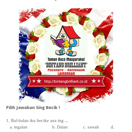
Pilih Jawaban Sing Becik !
1. Bal-balan iku becike ana ing ...
a. tegalan
b. Dalan
c. sawah
d.