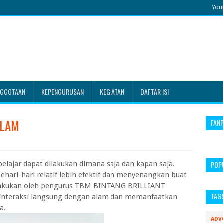
You
NGGOTAAN
KEPENGURUSAN
KEGIATAN
DAFTAR ISI
ALAM
FAN
 belajar dapat dilakukan dimana saja dan kapan saja.
POP
ehari-hari relatif lebih efektif dan menyenangkan buat
dilakukan oleh pengurus TBM BINTANG BRILLIANT
TAG
interaksi langsung dengan alam dan memanfaatkan
a.
ADV