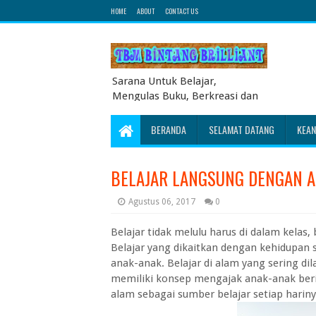
HOME
ABOUT
CONTACT US
Sarana Untuk Belajar,
Mengulas Buku, Berkreasi dan
Berbagi Pengetahuan serta
Energi Literasi Berbagai soal
BERANDA
SELAMAT DATANG
KEA
ujian sekolah dasar juga
dibahas disini
BELAJAR LANGSUNG DENGAN 
Agustus 06, 2017
0
Belajar tidak melulu harus di dalam kelas,
Belajar yang dikaitkan dengan kehidupan s
anak-anak. Belajar di alam yang sering 
memiliki konsep mengajak anak-anak ber
alam sebagai sumber belajar setiap hariny