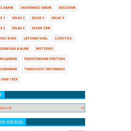
IL KARYA
INFORMASI UMUM
KEGIATAN
S 1
KELAS 2
KELAS 3
KELAS 4
S 5
KELAS 6
KISAH TBM
EKSI BUKU
LATIHAN SOAL
LIFESTYLE
GKUNGAN & ALAM
MOTIVASI
BELAJARAN
PENGETAHUAN PENTING
GUMUMAN
TEKNOLOGI INFORMASI
S DAN TRIK
P
RCH THIS BLOG