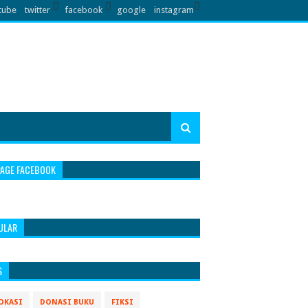
tube
twitter
facebook
google
instagram
PAGE FACEBOOK
ULAR
S
OKASI
DONASI BUKU
FIKSI