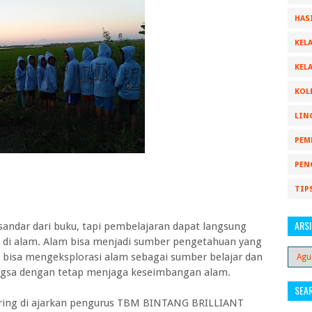
HAS
KELA
KELA
KOL
LIN
PEM
PEN
TIP
ARSI
sandar dari buku, tapi pembelajaran dapat langsung
a di alam. Alam bisa menjadi sumber pengetahuan yang
 bisa mengeksplorasi alam sebagai sumber belajar dan
ngsa dengan tetap menjaga keseimbangan alam.
SEA
ering di ajarkan pengurus TBM BINTANG BRILLIANT